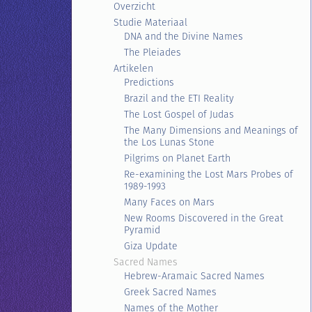
Overzicht
Studie Materiaal
DNA and the Divine Names
The Pleiades
Artikelen
Predictions
Brazil and the ETI Reality
The Lost Gospel of Judas
The Many Dimensions and Meanings of
the Los Lunas Stone
Pilgrims on Planet Earth
Re-examining the Lost Mars Probes of
1989-1993
Many Faces on Mars
New Rooms Discovered in the Great
Pyramid
Giza Update
Sacred Names
Hebrew-Aramaic Sacred Names
Greek Sacred Names
Names of the Mother