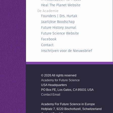
Heal The Planet Website
De Academie
Founders | Drs. Hurtak
Jaarlijkse Boodschap
Future History Journal
Future Science Website
Facebook
Contact
Inschrijven voor de Nieuwsbrief
© 2026 All rights reserved
Academy for Future Science
USA Headquarters
PO Box FE, Los Gatos, CA 95031 USA
Contact Email
Academy For Future Science in Europe
Hofplatz 7, 9220 Bischofszell, Schwitzerland