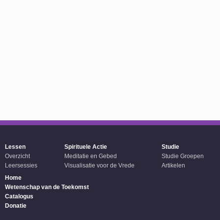
Lessen
Spirituele Actie
Studie
Overzicht
Meditatie en Gebed
Studie Groepen
Leersessies
Visualisatie voor de Vrede
Artikelen
Home
Wetenschap van de Toekomst
Catalogus
Donatie