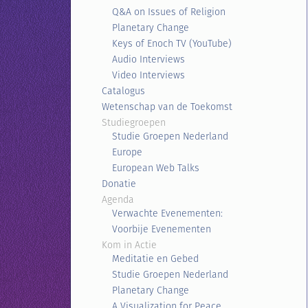
Q&A on Issues of Religion
Planetary Change
Keys of Enoch TV (YouTube)
Audio Interviews
Video Interviews
Catalogus
Wetenschap van de Toekomst
Studiegroepen
Studie Groepen Nederland
Europe
European Web Talks
Donatie
Agenda
Verwachte Evenementen:
Voorbije Evenementen
Kom in Actie
Meditatie en Gebed
Studie Groepen Nederland
Planetary Change
A Visualization for Peace