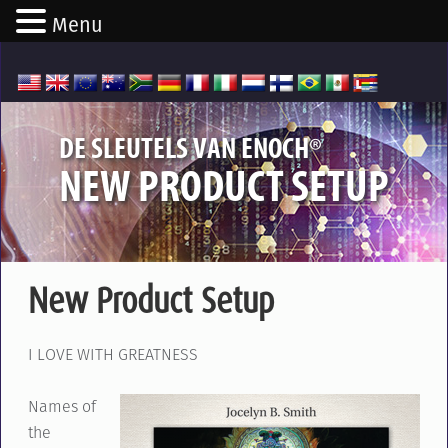
Menu
®
DE SLEUTELS VAN ENOCH
NEW PRODUCT SETUP
New Product Setup
I LOVE WITH GREATNESS
Names of
the