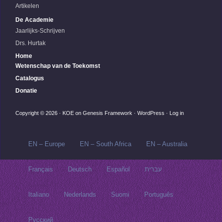
Artikelen
De Academie
Jaarlijks-Schrijven
Drs. Hurtak
Home
Wetenschap van de Toekomst
Catalogus
Donatie
Copyright © 2026 ·
KOE
on
Genesis Framework
·
WordPress
·
Log in
EN – Europe
EN – South Africa
EN – Australia
Français
Deutsch
Español
עברית
Italiano
Nederlands
Suomi
Português
Русский‬