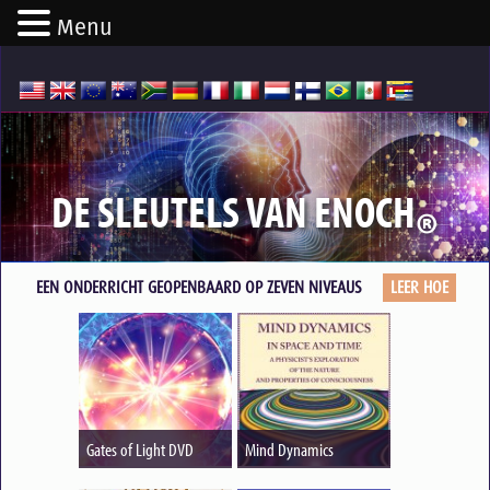
Menu
DE SLEUTELS VAN ENOCH
®
EEN ONDERRICHT GEOPENBAARD OP ZEVEN NIVEAUS
LEER HOE
Gates of Light DVD
Mind Dynamics