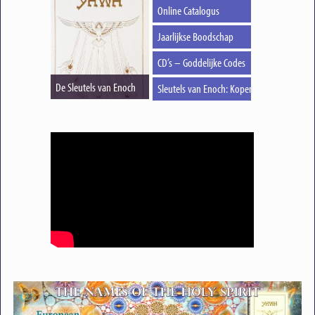
Online Catalogus
Jaarlijkse Boodschap
CD’s – Goddelijke Codes
De Sleutels van Enoch
Sleutels van Enoch: Kopen