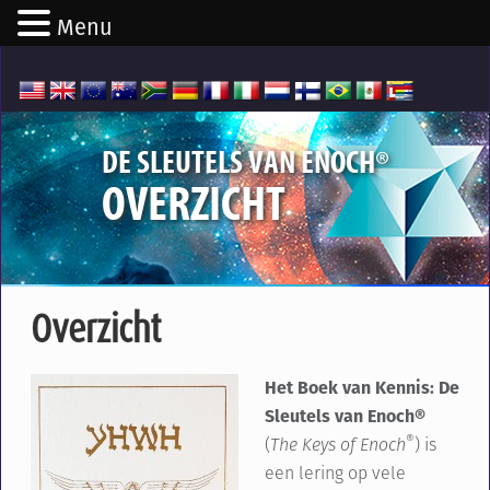
Menu
®
DE SLEUTELS VAN ENOCH
OVERZICHT
Overzicht
H
et Boek van Kennis: De
Sleutels van Enoch®
®
(
The Keys of Enoch
) is
een lering op vele