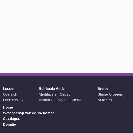
Lessen
Spirituele Actie
Studie
Overzicht
Meditatie en Gebed
Studie Groepen
Leersessies
Visualisatie voor de Vrede
Artikelen
Home
Wetenschap van de Toekomst
Catalogus
Donatie