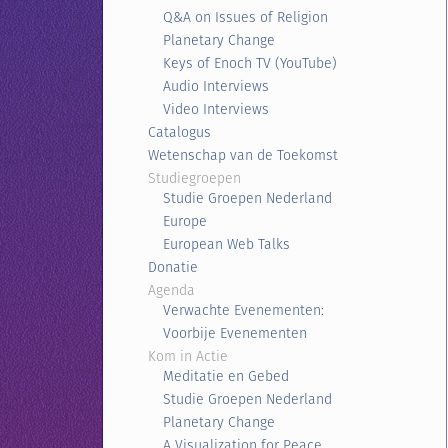
Q&A on Issues of Religion
Planetary Change
Keys of Enoch TV (YouTube)
Audio Interviews
Video Interviews
Catalogus
Wetenschap van de Toekomst
Studiegroepen
Studie Groepen Nederland
Europe
European Web Talks
Donatie
Agenda
Verwachte Evenementen:
Voorbije Evenementen
Kom in Actie
Meditatie en Gebed
Studie Groepen Nederland
Planetary Change
A Visualization for Peace