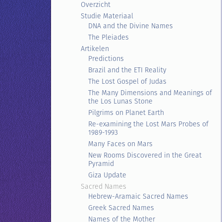
Overzicht
Studie Materiaal
DNA and the Divine Names
The Pleiades
Artikelen
Predictions
Brazil and the ETI Reality
The Lost Gospel of Judas
The Many Dimensions and Meanings of
the Los Lunas Stone
Pilgrims on Planet Earth
Re-examining the Lost Mars Probes of
1989-1993
Many Faces on Mars
New Rooms Discovered in the Great
Pyramid
Giza Update
Sacred Names
Hebrew-Aramaic Sacred Names
Greek Sacred Names
Names of the Mother