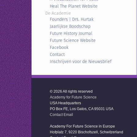
Heal The Planet Website
De Academie
Founders | Drs. Hurtak
Jaarlijkse Boodschap
Future History Journal
Future Science Website
Facebook
Contact
Inschrijven voor de Nieuwsbrief
© 2026 All rights reserved
Academy for Future Science
USA Headquarters
PO Box FE, Los Gatos, CA 95031 USA
Contact Email
Academy For Future Science in Europe
Hofplatz 7, 9220 Bischofszell, Schwitzerland