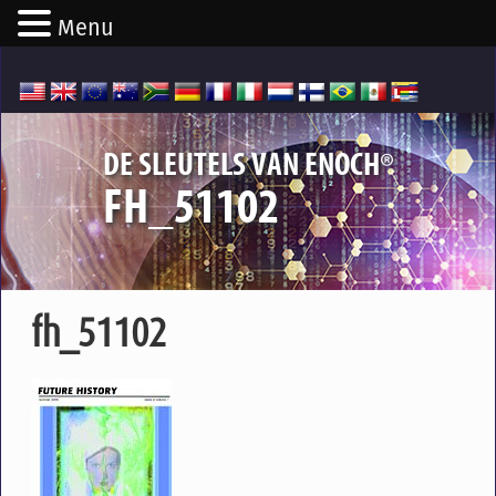
Menu
®
DE SLEUTELS VAN ENOCH
FH_51102
fh_51102