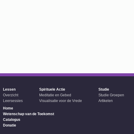
Lessen
Spirituele Actie
Studie
Overzicht
Meditatie en Gebed
Studie Groepen
Leersessies
Visualisatie voor de Vrede
Artikelen
Home
Wetenschap van de Toekomst
Catalogus
Donatie