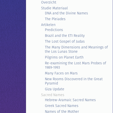
Overzicht
Studie Materiaal
DNA and the Divine Names
The Pleiades
Artikelen
Predictions
Brazil and the ETI Reality
The Lost Gospel of Judas
The Many Dimensions and Meanings of
the Los Lunas Stone
Pilgrims on Planet Earth
Re-examining the Lost Mars Probes of
1989-1993
Many Faces on Mars
New Rooms Discovered in the Great
Pyramid
Giza Update
Sacred Names
Hebrew-Aramaic Sacred Names
Greek Sacred Names
Names of the Mother