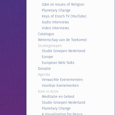
Q&A on Issues of Religion
Planetary Change
Keys of Enoch TV (YouTube)
Audio Interviews
Video Interviews
Catalogus
Wetenschap van de Toekomst
Studiegroepen
Studie Groepen Nederland
Europe
European Web Talks
Donatie
Agenda
Verwachte Evenementen:
Voorbije Evenementen
Kom in Actie
Meditatie en Gebed
Studie Groepen Nederland
Planetary Change
A Visualization for Peace