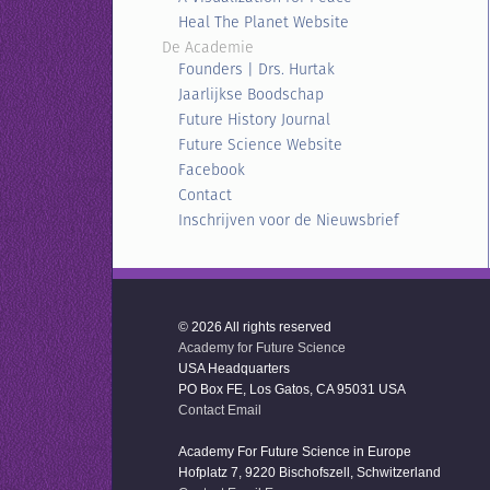
Heal The Planet Website
De Academie
Founders | Drs. Hurtak
Jaarlijkse Boodschap
Future History Journal
Future Science Website
Facebook
Contact
Inschrijven voor de Nieuwsbrief
© 2026 All rights reserved
Academy for Future Science
USA Headquarters
PO Box FE, Los Gatos, CA 95031 USA
Contact Email
Academy For Future Science in Europe
Hofplatz 7, 9220 Bischofszell, Schwitzerland