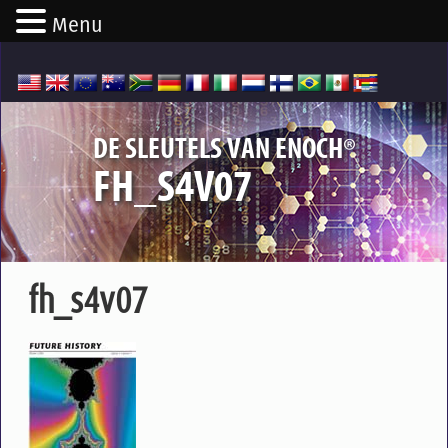
Menu
®
DE SLEUTELS VAN ENOCH
FH_S4V07
fh_s4v07