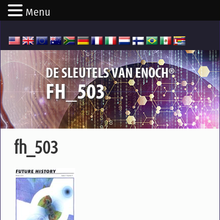
Menu
®
DE SLEUTELS VAN ENOCH
FH_503
fh_503