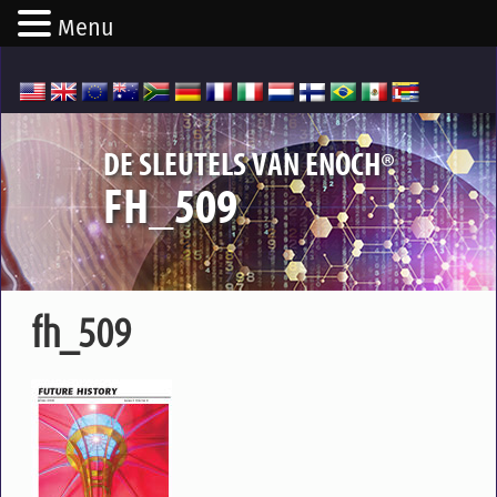
Menu
®
DE SLEUTELS VAN ENOCH
FH_509
fh_509