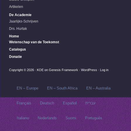
Artikelen
De Academie
Jaarlijks-Schrijven
Drs. Hurtak
Home
Wetenschap van de Toekomst
Catalogus
Donatie
Copyright © 2026 ·
KOE
on
Genesis Framework
·
WordPress
·
Log in
EN – Europe
EN – South Africa
EN – Australia
Français
Deutsch
Español
עברית
Italiano
Nederlands
Suomi
Português