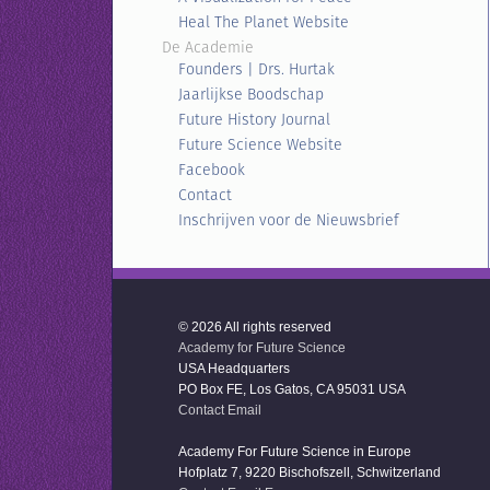
Heal The Planet Website
De Academie
Founders | Drs. Hurtak
Jaarlijkse Boodschap
Future History Journal
Future Science Website
Facebook
Contact
Inschrijven voor de Nieuwsbrief
© 2026 All rights reserved
Academy for Future Science
USA Headquarters
PO Box FE, Los Gatos, CA 95031 USA
Contact Email
Academy For Future Science in Europe
Hofplatz 7, 9220 Bischofszell, Schwitzerland