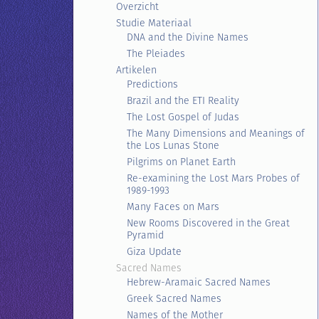
Overzicht
Studie Materiaal
DNA and the Divine Names
The Pleiades
Artikelen
Predictions
Brazil and the ETI Reality
The Lost Gospel of Judas
The Many Dimensions and Meanings of
the Los Lunas Stone
Pilgrims on Planet Earth
Re-examining the Lost Mars Probes of
1989-1993
Many Faces on Mars
New Rooms Discovered in the Great
Pyramid
Giza Update
Sacred Names
Hebrew-Aramaic Sacred Names
Greek Sacred Names
Names of the Mother