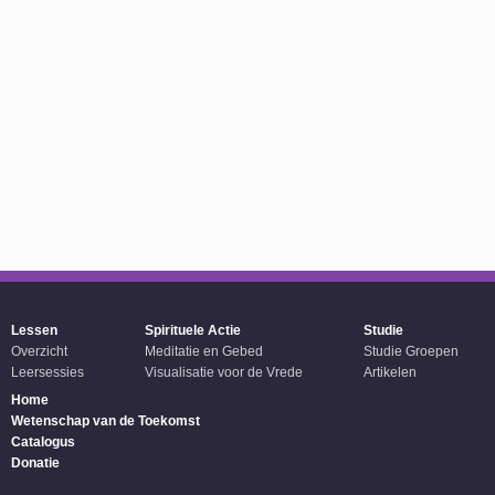
Lessen
Spirituele Actie
Studie
Overzicht
Meditatie en Gebed
Studie Groepen
Leersessies
Visualisatie voor de Vrede
Artikelen
Home
Wetenschap van de Toekomst
Catalogus
Donatie