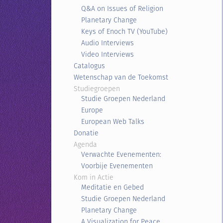
Q&A on Issues of Religion
Planetary Change
Keys of Enoch TV (YouTube)
Audio Interviews
Video Interviews
Catalogus
Wetenschap van de Toekomst
Studiegroepen
Studie Groepen Nederland
Europe
European Web Talks
Donatie
Agenda
Verwachte Evenementen:
Voorbije Evenementen
Kom in Actie
Meditatie en Gebed
Studie Groepen Nederland
Planetary Change
A Visualization for Peace