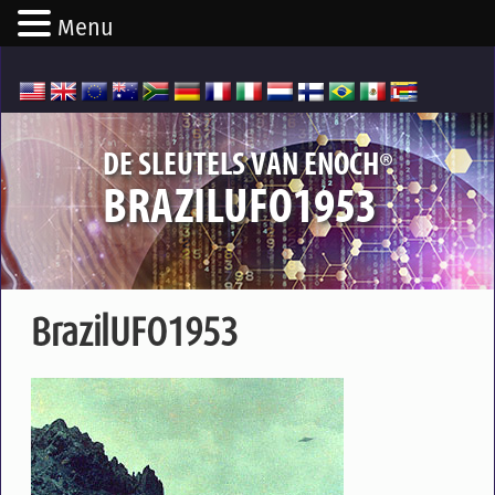
Menu
®
DE SLEUTELS VAN ENOCH
BRAZILUFO1953
BrazilUFO1953