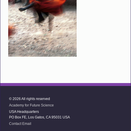
© 2026 All rights reserved
Academy for Future Science
USA Headquarters
PO Box FE, Los Gatos, CA 95031 USA
Contact Email