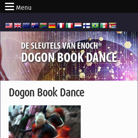
Menu
®
DE SLEUTELS VAN ENOCH
DOGON BOOK DANCE
Dogon Book Dance