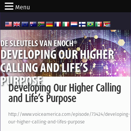
Menu
®
DE SLEUTELS VAN ENOCH
DEVELOPING OUR HIGHER
CALLING AND LIFE’S
PURPOSE
Developing Our Higher Calling
and Life’s Purpose
http://www.voiceamerica.com/episode/73424/developing-
our-higher-calling-and-lifes-purpose