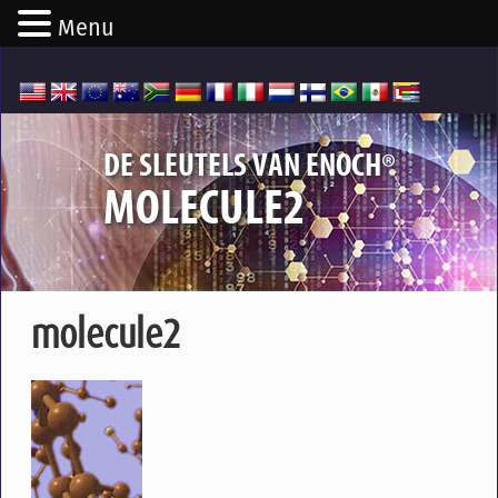
Menu
®
DE SLEUTELS VAN ENOCH
MOLECULE2
molecule2