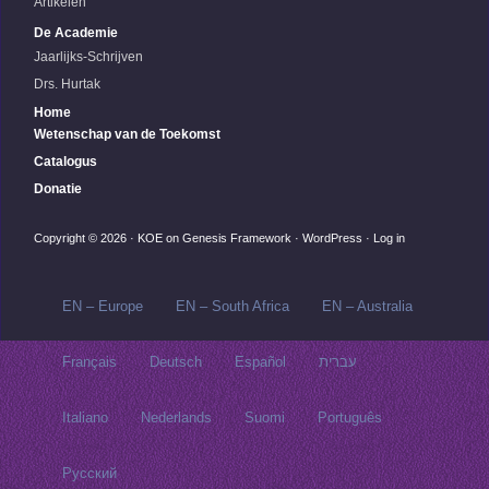
Artikelen
De Academie
Jaarlijks-Schrijven
Drs. Hurtak
Home
Wetenschap van de Toekomst
Catalogus
Donatie
Copyright © 2026 ·
KOE
on
Genesis Framework
·
WordPress
·
Log in
EN – Europe
EN – South Africa
EN – Australia
Français
Deutsch
Español
עברית
Italiano
Nederlands
Suomi
Português
Русский‬