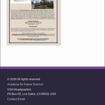
© 2026 All rights reserved
Academy for Future Science
USA Headquarters
PO Box FE, Los Gatos, CA 95031 USA
Contact Email