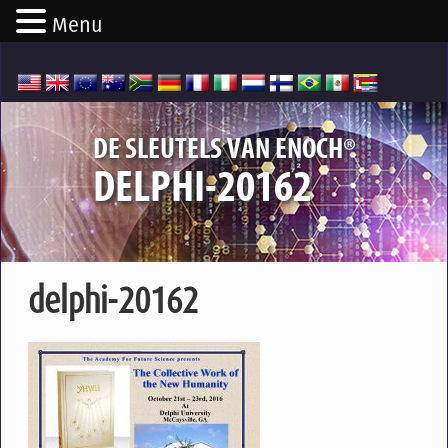
Menu
®
DE SLEUTELS VAN ENOCH
DELPHI-20162
delphi-20162