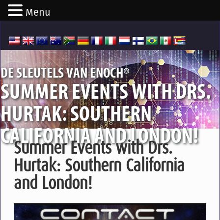
Menu
®
DE SLEUTELS VAN ENOCH
SUMMER EVENTS WITH DRS.
HURTAK: SOUTHERN
CALIFORNIA AND LONDON!
Summer Events with Drs.
Hurtak: Southern California
and London!