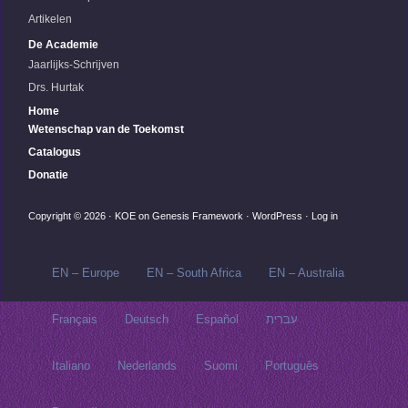
Artikelen
De Academie
Jaarlijks-Schrijven
Drs. Hurtak
Home
Wetenschap van de Toekomst
Catalogus
Donatie
Copyright © 2026 ·
KOE
on
Genesis Framework
·
WordPress
·
Log in
EN – Europe
EN – South Africa
EN – Australia
Français
Deutsch
Español
עברית
Italiano
Nederlands
Suomi
Português