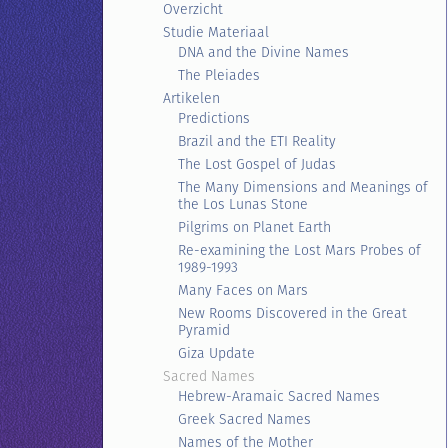
Overzicht
Studie Materiaal
DNA and the Divine Names
The Pleiades
Artikelen
Predictions
Brazil and the ETI Reality
The Lost Gospel of Judas
The Many Dimensions and Meanings of
the Los Lunas Stone
Pilgrims on Planet Earth
Re-examining the Lost Mars Probes of
1989-1993
Many Faces on Mars
New Rooms Discovered in the Great
Pyramid
Giza Update
Sacred Names
Hebrew-Aramaic Sacred Names
Greek Sacred Names
Names of the Mother