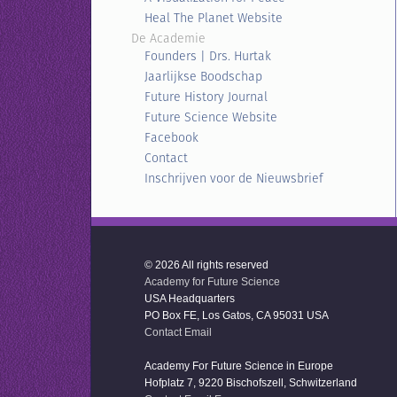
Heal The Planet Website
De Academie
Founders | Drs. Hurtak
Jaarlijkse Boodschap
Future History Journal
Future Science Website
Facebook
Contact
Inschrijven voor de Nieuwsbrief
© 2026 All rights reserved
Academy for Future Science
USA Headquarters
PO Box FE, Los Gatos, CA 95031 USA
Contact Email
Academy For Future Science in Europe
Hofplatz 7, 9220 Bischofszell, Schwitzerland