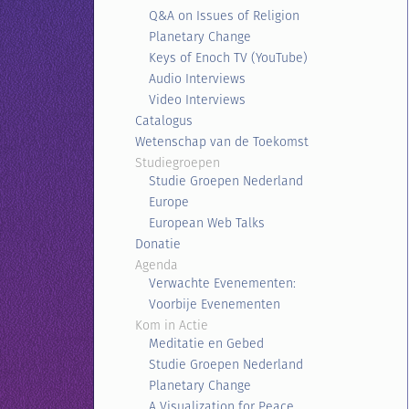
Q&A on Issues of Religion
Planetary Change
Keys of Enoch TV (YouTube)
Audio Interviews
Video Interviews
Catalogus
Wetenschap van de Toekomst
Studiegroepen
Studie Groepen Nederland
Europe
European Web Talks
Donatie
Agenda
Verwachte Evenementen:
Voorbije Evenementen
Kom in Actie
Meditatie en Gebed
Studie Groepen Nederland
Planetary Change
A Visualization for Peace