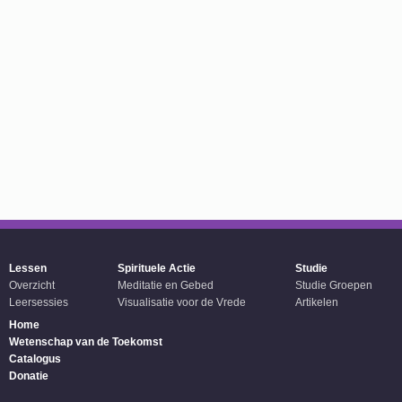
Lessen
Spirituele Actie
Studie
Overzicht
Meditatie en Gebed
Studie Groepen
Leersessies
Visualisatie voor de Vrede
Artikelen
Home
Wetenschap van de Toekomst
Catalogus
Donatie