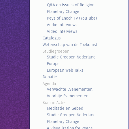
Q&A on Issues of Religion
Planetary Change
Keys of Enoch TV (YouTube)
Audio Interviews
Video Interviews
Catalogus
Wetenschap van de Toekomst
Studiegroepen
Studie Groepen Nederland
Europe
European Web Talks
Donatie
Agenda
Verwachte Evenementen:
Voorbije Evenementen
Kom in Actie
Meditatie en Gebed
Studie Groepen Nederland
Planetary Change
A Visualization for Peace