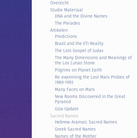
Overzicht
Studie Materiaal
DNA and the Divine Names
The Pleiades
Artikelen
Predictions
Brazil and the ETI Reality
The Lost Gospel of Judas
The Many Dimensions and Meanings of
the Los Lunas Stone
Pilgrims on Planet Earth
Re-examining the Lost Mars Probes of
1989-1993
Many Faces on Mars
New Rooms Discovered in the Great
Pyramid
Giza Update
Sacred Names
Hebrew-Aramaic Sacred Names
Greek Sacred Names
Names of the Mother