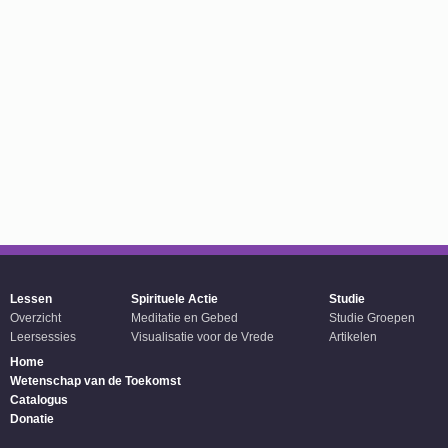
Lessen
Spirituele Actie
Studie
Overzicht
Meditatie en Gebed
Studie Groepen
Leersessies
Visualisatie voor de Vrede
Artikelen
Home
Wetenschap van de Toekomst
Catalogus
Donatie