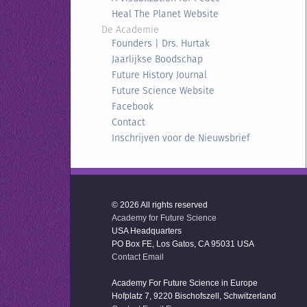
Heal The Planet Website
De Academie
Founders | Drs. Hurtak
Jaarlijkse Boodschap
Future History Journal
Future Science Website
Facebook
Contact
Inschrijven voor de Nieuwsbrief
© 2026 All rights reserved
Academy for Future Science
USA Headquarters
PO Box FE, Los Gatos, CA 95031 USA
Contact Email
Academy For Future Science in Europe
Hofplatz 7, 9220 Bischofszell, Schwitzerland