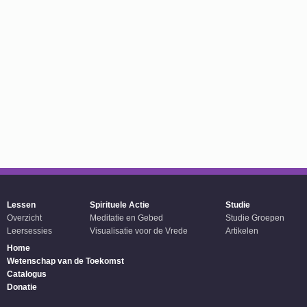
Lessen
Spirituele Actie
Studie
Overzicht
Meditatie en Gebed
Studie Groepen
Leersessies
Visualisatie voor de Vrede
Artikelen
Home
Wetenschap van de Toekomst
Catalogus
Donatie