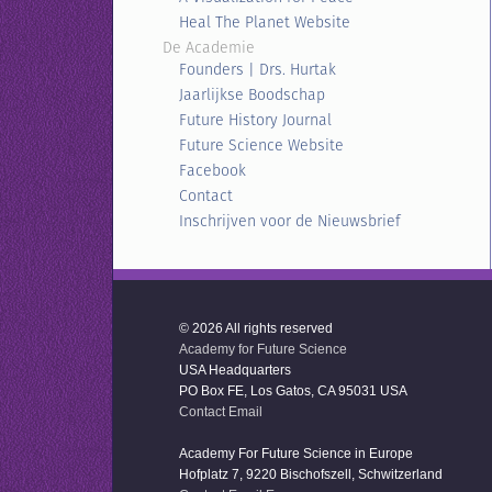
Heal The Planet Website
De Academie
Founders | Drs. Hurtak
Jaarlijkse Boodschap
Future History Journal
Future Science Website
Facebook
Contact
Inschrijven voor de Nieuwsbrief
© 2026 All rights reserved
Academy for Future Science
USA Headquarters
PO Box FE, Los Gatos, CA 95031 USA
Contact Email
Academy For Future Science in Europe
Hofplatz 7, 9220 Bischofszell, Schwitzerland