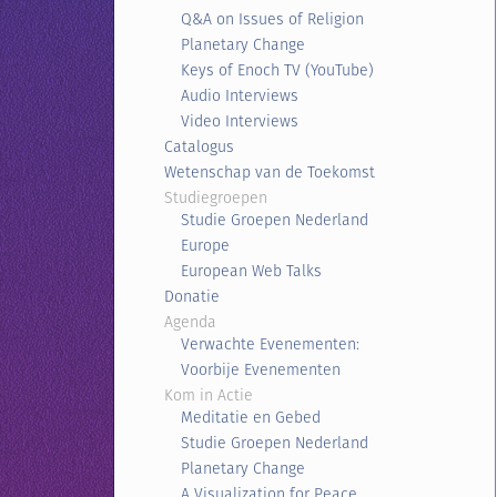
Q&A on Issues of Religion
Planetary Change
Keys of Enoch TV (YouTube)
Audio Interviews
Video Interviews
Catalogus
Wetenschap van de Toekomst
Studiegroepen
Studie Groepen Nederland
Europe
European Web Talks
Donatie
Agenda
Verwachte Evenementen:
Voorbije Evenementen
Kom in Actie
Meditatie en Gebed
Studie Groepen Nederland
Planetary Change
A Visualization for Peace