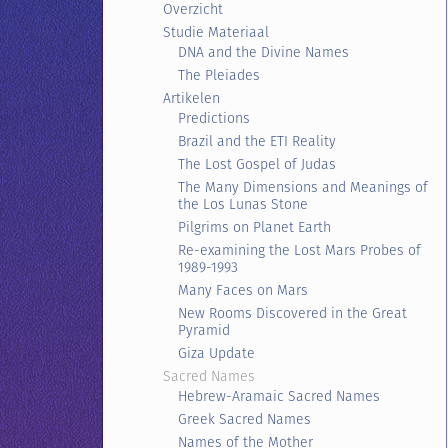
Overzicht
Studie Materiaal
DNA and the Divine Names
The Pleiades
Artikelen
Predictions
Brazil and the ETI Reality
The Lost Gospel of Judas
The Many Dimensions and Meanings of
the Los Lunas Stone
Pilgrims on Planet Earth
Re-examining the Lost Mars Probes of
1989-1993
Many Faces on Mars
New Rooms Discovered in the Great
Pyramid
Giza Update
Sacred Names
Hebrew-Aramaic Sacred Names
Greek Sacred Names
Names of the Mother