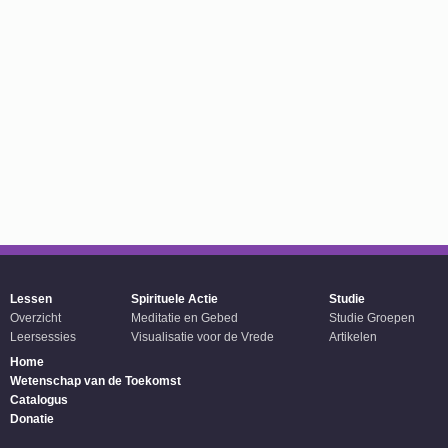
Lessen
Spirituele Actie
Studie
Overzicht
Meditatie en Gebed
Studie Groepen
Leersessies
Visualisatie voor de Vrede
Artikelen
Home
Wetenschap van de Toekomst
Catalogus
Donatie