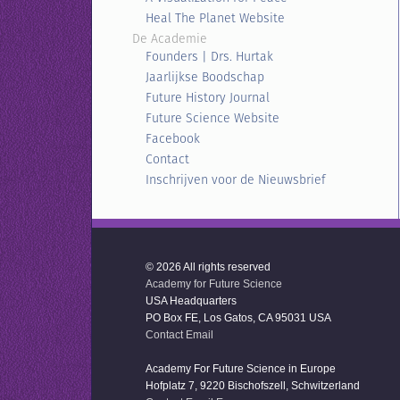
Heal The Planet Website
De Academie
Founders | Drs. Hurtak
Jaarlijkse Boodschap
Future History Journal
Future Science Website
Facebook
Contact
Inschrijven voor de Nieuwsbrief
© 2026 All rights reserved
Academy for Future Science
USA Headquarters
PO Box FE, Los Gatos, CA 95031 USA
Contact Email
Academy For Future Science in Europe
Hofplatz 7, 9220 Bischofszell, Schwitzerland