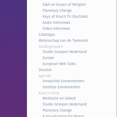
Q&A on Issues of Religion
Planetary Change
Keys of Enoch TV (YouTube)
Audio Interviews
Video Interviews
Catalogus
Wetenschap van de Toekomst
Studiegroepen
Studie Groepen Nederland
Europe
European Web Talks
Donatie
Agenda
Verwachte Evenementen:
Voorbije Evenementen
Kom in Actie
Meditatie en Gebed
Studie Groepen Nederland
Planetary Change
A Visualization for Peace