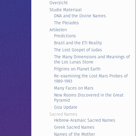
Overzicht
Studie Materiaal
DNA and the Divine Names
The Pleiades
Artikelen
Predictions
Brazil and the ETI Reality
The Lost Gospel of Judas
The Many Dimensions and Meanings of
the Los Lunas Stone
Pilgrims on Planet Earth
Re-examining the Lost Mars Probes of
1989-1993
Many Faces on Mars
New Rooms Discovered in the Great
Pyramid
Giza Update
Sacred Names
Hebrew-Aramaic Sacred Names
Greek Sacred Names
Names of the Mother