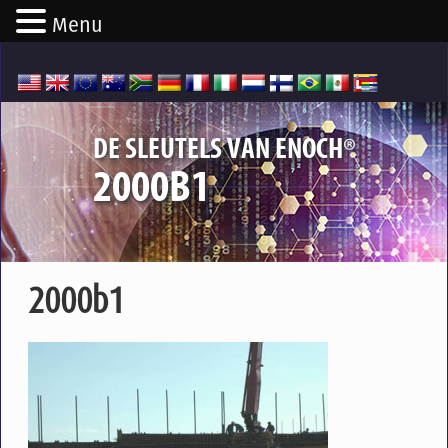
Menu
®
DE SLEUTELS VAN ENOCH
2000B1
2000b1