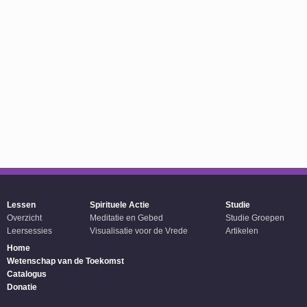
Lessen
Spirituele Actie
Studie
Overzicht
Meditatie en Gebed
Studie Groepen
Leersessies
Visualisatie voor de Vrede
Artikelen
Home
Wetenschap van de Toekomst
Catalogus
Donatie