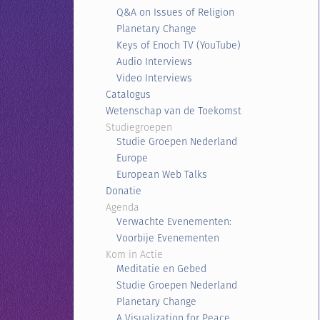
Q&A on Issues of Religion
Planetary Change
Keys of Enoch TV (YouTube)
Audio Interviews
Video Interviews
Catalogus
Wetenschap van de Toekomst
Studiegroepen
Studie Groepen Nederland
Europe
European Web Talks
Donatie
Agenda
Verwachte Evenementen:
Voorbije Evenementen
Kom in Actie
Meditatie en Gebed
Studie Groepen Nederland
Planetary Change
A Visualization for Peace