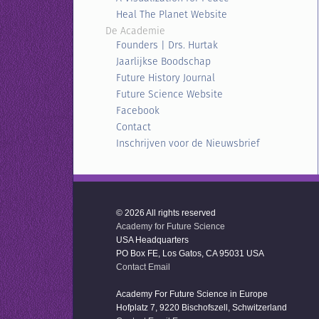
Heal The Planet Website
De Academie
Founders | Drs. Hurtak
Jaarlijkse Boodschap
Future History Journal
Future Science Website
Facebook
Contact
Inschrijven voor de Nieuwsbrief
© 2026 All rights reserved
Academy for Future Science
USA Headquarters
PO Box FE, Los Gatos, CA 95031 USA
Contact Email
Academy For Future Science in Europe
Hofplatz 7, 9220 Bischofszell, Schwitzerland