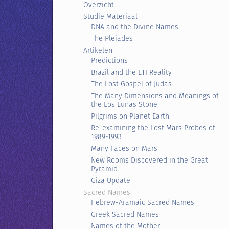
Overzicht
Studie Materiaal
DNA and the Divine Names
The Pleiades
Artikelen
Predictions
Brazil and the ETI Reality
The Lost Gospel of Judas
The Many Dimensions and Meanings of
the Los Lunas Stone
Pilgrims on Planet Earth
Re-examining the Lost Mars Probes of
1989-1993
Many Faces on Mars
New Rooms Discovered in the Great
Pyramid
Giza Update
Sacred Names
Hebrew-Aramaic Sacred Names
Greek Sacred Names
Names of the Mother