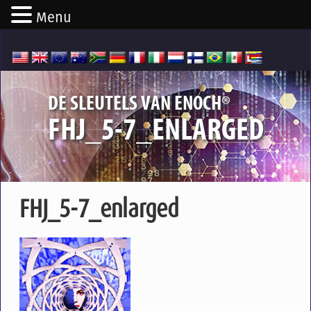
Menu
®
DE SLEUTELS VAN ENOCH
FHJ_5-7_ENLARGED
FHJ_5-7_enlarged