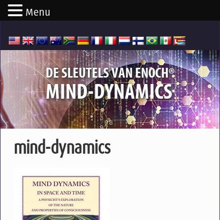
Menu
®
DE SLEUTELS VAN ENOCH
MIND-DYNAMICS
mind-dynamics