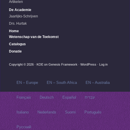
Artikelen
De Academie
Jaarlijks-Schrijven
Drs. Hurtak
Home
Wetenschap van de Toekomst
Catalogus
Donatie
Copyright © 2026 ·
KOE
on
Genesis Framework
·
WordPress
·
Log in
EN – Europe
EN – South Africa
EN – Australia
Français
Deutsch
Español
עברית
Italiano
Nederlands
Suomi
Português
Русский‬