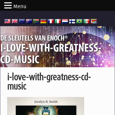
Menu
®
DE SLEUTELS VAN ENOCH
I-LOVE-WITH-GREATNESS-
CD-MUSIC
i-love-with-greatness-cd-
music