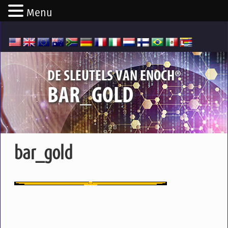
Menu
®
DE SLEUTELS VAN ENOCH
BAR_GOLD
bar_gold