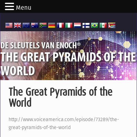
Menu
®
DE SLEUTELS VAN ENOCH
THE GREAT PYRAMIDS OF THE
WORLD
The Great Pyramids of the
World
http://www.voiceamerica.com/episode/73289/the-
great-pyramids-of-the-world