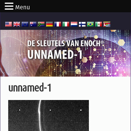
Menu
®
DE SLEUTELS VAN ENOCH
UNNAMED-1
unnamed-1