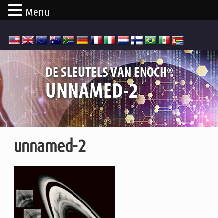
Menu
®
DE SLEUTELS VAN ENOCH
UNNAMED-2
unnamed-2