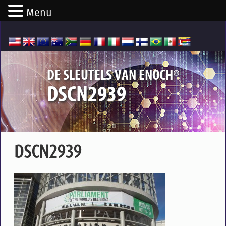
Menu
®
DE SLEUTELS VAN ENOCH
DSCN2939
DSCN2939