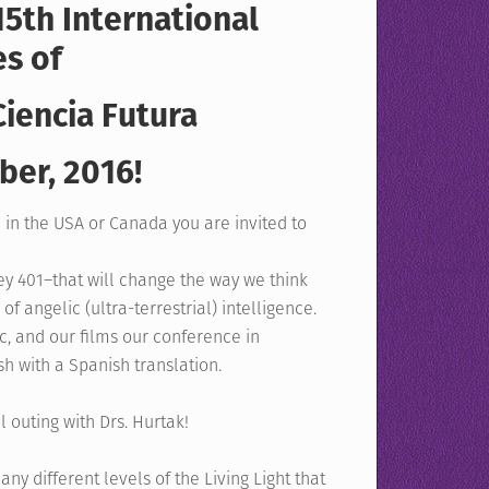
15th International
s of
iencia Futura
ber, 2016!
ve in the USA or Canada you are invited to
Key 401–that will change the way we think
f angelic (ultra-terrestrial) intelligence.
, and our films our conference in
sh with a Spanish translation.
 outing with Drs. Hurtak!
ny different levels of the Living Light that