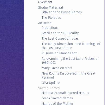
Overzicht
Studie Materiaal
DNA and the Divine Names
The Pleiades
Artikelen
Predictions
Brazil and the ETI Reality
The Lost Gospel of Judas
The Many Dimensions and Meanings of
the Los Lunas Stone
Pilgrims on Planet Earth
Re-examining the Lost Mars Probes of
1989-1993
Many Faces on Mars
New Rooms Discovered in the Great
Pyramid
Giza Update
Sacred Names
Hebrew-Aramaic Sacred Names
Greek Sacred Names
Names of the Mother