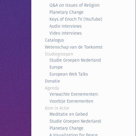
Q&A on Issues of Religion
Planetary Change
Keys of Enoch TV (YouTube)
Audio Interviews
Video Interviews
Catalogus
Wetenschap van de Toekomst
Studiegroepen
Studie Groepen Nederland
Europe
European Web Talks
Donatie
Agenda
Verwachte Evenementen:
Voorbije Evenementen
Kom in Actie
Meditatie en Gebed
Studie Groepen Nederland
Planetary Change
A Visualization for Peace