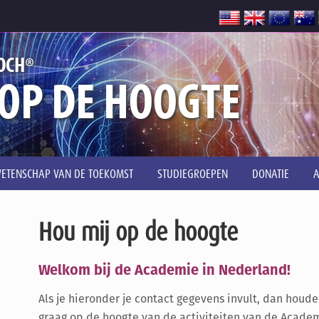
®
OCH
 OP DE HOOGTE
ETENSCHAP VAN DE TOEKOMST
STUDIEGROEPEN
DONATIE
Hou mij op de hoogte
Welkom bij de Academie in Nederland!
Als je hieronder je contact gegevens invult, dan houd
graag op de hoogte van de activiteiten van de Academ