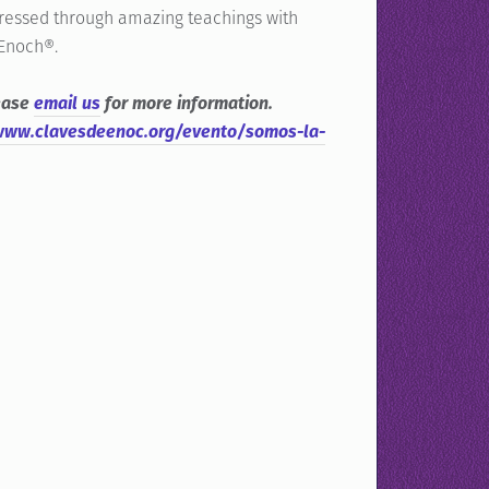
pressed through amazing teachings with
 Enoch®.
lease
email us
for more information.
www.clavesdeenoc.org/evento/somos-la-